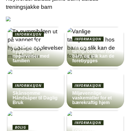
treningsjakke barn
INFORMASJON
INFORMASJON
Ta gummibåten ut
på vannet for
Vanlige
hyggelige
tannproblemer hos
opplevelser med
barn og slik kan de
familien
forebygges
INFORMASJON
INFORMASJON
Skånsomme
Miljøvennlige
Håndsåper til Daglig
vaskemidler for et
Bruk
bærekraftig hjem
INFORMASJON
BOLIG
Forlæng Levetiden