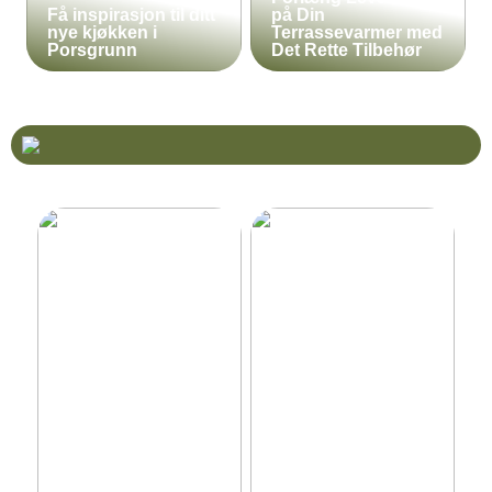
Få inspirasjon til ditt
på Din
nye kjøkken i
Terrassevarmer med
Porsgrunn
Det Rette Tilbehør