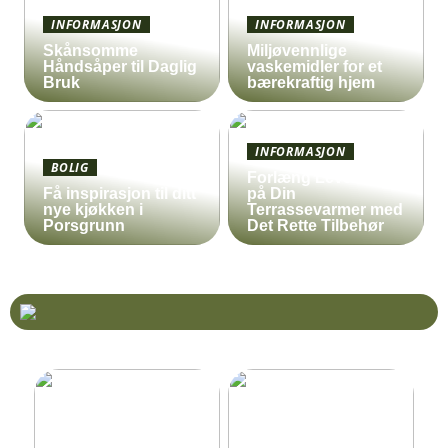
INFORMASJON
INFORMASJON
Skånsomme
Miljøvennlige
Håndsåper til Daglig
vaskemidler for et
Bruk
bærekraftig hjem
INFORMASJON
BOLIG
Forlæng Levetiden
Få inspirasjon til ditt
på Din
nye kjøkken i
Terrassevarmer med
Porsgrunn
Det Rette Tilbehør