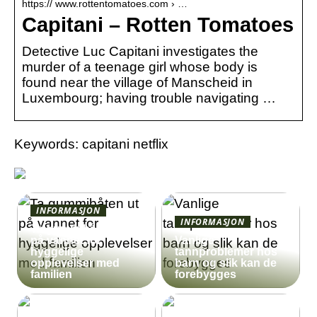
https:// www.rottentomatoes.com › …
Capitani – Rotten Tomatoes
Detective Luc Capitani investigates the
murder of a teenage girl whose body is
found near the village of Manscheid in
Luxembourg; having trouble navigating …
Keywords: capitani netflix
INFORMASJON
INFORMASJON
Ta gummibåten ut
på vannet for
Vanlige
hyggelige
tannproblemer hos
opplevelser med
barn og slik kan de
familien
forebygges