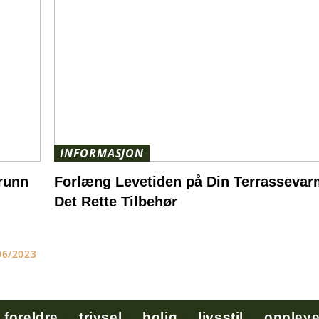
INFORMASJON
grunn
Forlæng Levetiden på Din Terrasseva
Det Rette Tilbehør
06/2023
foreldre
trivsel
bolig
livsstil
oppleve