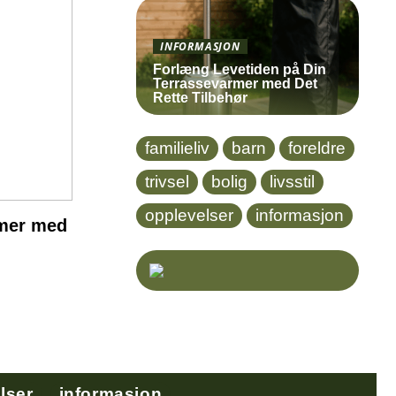
INFORMASJON
Forlæng Levetiden på Din
Terrassevarmer med Det
Rette Tilbehør
familieliv
barn
foreldre
trivsel
bolig
livsstil
opplevelser
informasjon
rmer med
lser
informasjon