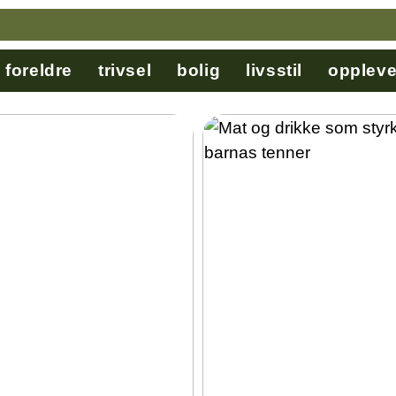
foreldre
trivsel
bolig
livsstil
oppleve