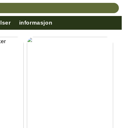
lser
informasjon