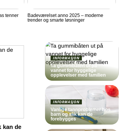
as tenner
Badeværelset anno 2025 – moderne
trender og smarte løsninger
INFORMASJON
Ta gummibåten ut på
vannet for hyggelige
opplevelser med familien
INFORMASJON
Vanlige tannproblemer hos
barn og slik kan de
forebygges
k kan de