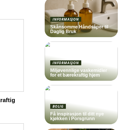
INFORMASJON
Skånsomme Håndsåper til
Daglig Bruk
INFORMASJON
Miljøvennlige vaskemidler
for et bærekraftig hjem
raftig
BOLIG
Få inspirasjon til ditt nye
kjøkken i Porsgrunn