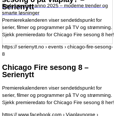
Serienytt
Badeværelset anno 2025 – moderne trender og
smarte løsninger
Premierekalenderen viser sendetidspunkt for
serier, filmer og programmer på TV og strømming.
Sjekk premieredato for Chicago Fire sesong 8 her!
https:// serienytt.no › events › chicago-fire-sesong-
8
Chicago Fire sesong 8 –
Serienytt
Premierekalenderen viser sendetidspunkt for
serier, filmer og programmer på TV og strømming.
Sjekk premieredato for Chicago Fire sesong 8 her!
https:// www.facebook.com › Viaplaynorge ›