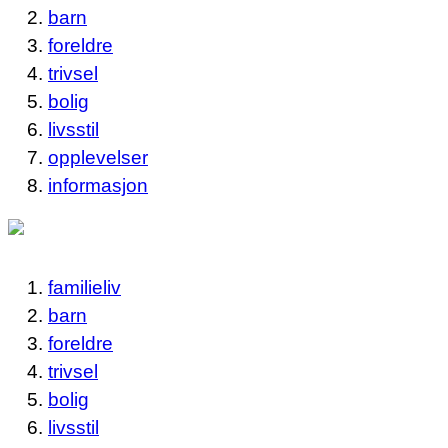
barn
foreldre
trivsel
bolig
livsstil
opplevelser
informasjon
familieliv
barn
foreldre
trivsel
bolig
livsstil