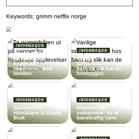
Keywords: grimm netflix norge
INFORMASJON
INFORMASJON
Ta gummibåten ut
på vannet for
Vanlige
hyggelige
tannproblemer hos
opplevelser med
barn og slik kan de
familien
forebygges
INFORMASJON
INFORMASJON
Skånsomme
Miljøvennlige
Håndsåper til Daglig
vaskemidler for et
Bruk
bærekraftig hjem