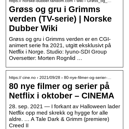
https:// norske-dubber.fandom.com › wiki › Grøss_og_…
Grøss og gru i Grimms
verden (TV-serie) | Norske
Dubber Wiki
Grøss og gru i Grimms verden er en CGI-
animert serie fra 2021, utgitt eksklusivt på
Netflix i Norge. Studio: Iyuno-SDI Group
Oversetter: Morten Rognlid …
https:// cine.no › 2021/09/28 › 80-nye-filmer-og-serier-…
80 nye filmer og serier på
Netflix i oktober – CINEMA
28. sep. 2021 — I forkant av Halloween lader
Netflix opp med skrekk og hygge for alle
aldre. … A Tale Dark & Grimm (premiere)
Creed II