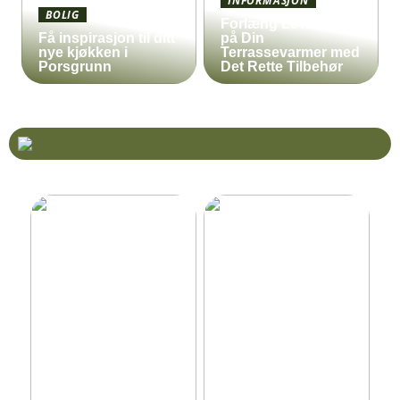
INFORMASJON
BOLIG
Forlæng Levetiden
Få inspirasjon til ditt
på Din
nye kjøkken i
Terrassevarmer med
Porsgrunn
Det Rette Tilbehør