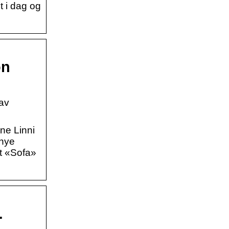
t i dag og
on
av
ne Linni
 nye
t «Sofa»
…