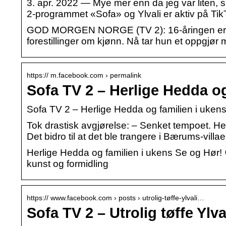
3. apr. 2022 — Mye mer enn da jeg var liten,
2-programmet «Sofa» og Ylvali er aktiv på Tik
GOD MORGEN NORGE (TV 2): 16-åringen er le
forestillinger om kjønn. Nå tar hun et oppgjø
https:// m.facebook.com › permalink
Sofa TV 2 – Herlige Hedda og
Sofa TV 2 – Herlige Hedda og familien i uke
Tok drastisk avgjørelse: – Senket tempoet. He
Det bidro til at det ble trangere i Bærums-vill
Herlige Hedda og familien i ukens Se og Hør! 
kunst og formidling
https:// www.facebook.com › posts › utrolig-tøffe-ylvali…
Sofa TV 2 – Utrolig tøffe Ylv