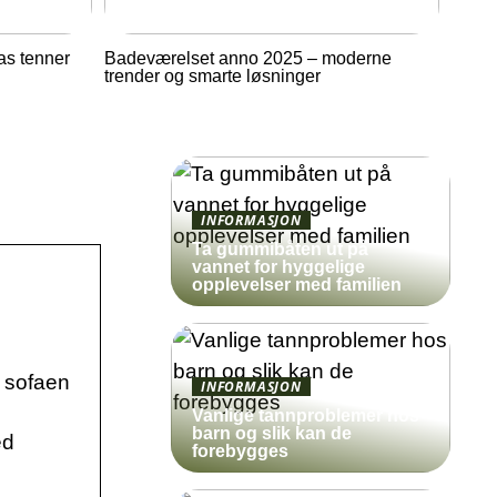
as tenner
Badeværelset anno 2025 – moderne
trender og smarte løsninger
INFORMASJON
Ta gummibåten ut på
vannet for hyggelige
opplevelser med familien
i sofaen
INFORMASJON
Vanlige tannproblemer hos
barn og slik kan de
ed
forebygges