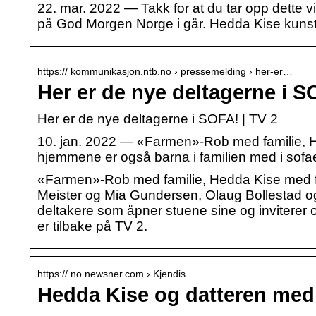
22. mar. 2022 — Takk for at du tar opp dette v
på God Morgen Norge i går. Hedda Kise kuns
https:// kommunikasjon.ntb.no › pressemelding › her-er…
Her er de nye deltagerne i 
Her er de nye deltagerne i SOFA! | TV 2
10. jan. 2022 — «Farmen»-Rob med familie, H
hjemmene er også barna i familien med i sofa
«Farmen»-Rob med familie, Hedda Kise med f
Meister og Mia Gundersen, Olaug Bollestad 
deltakere som åpner stuene sine og inviterer
er tilbake på TV 2.
https:// no.newsner.com › Kjendis
Hedda Kise og datteren med 