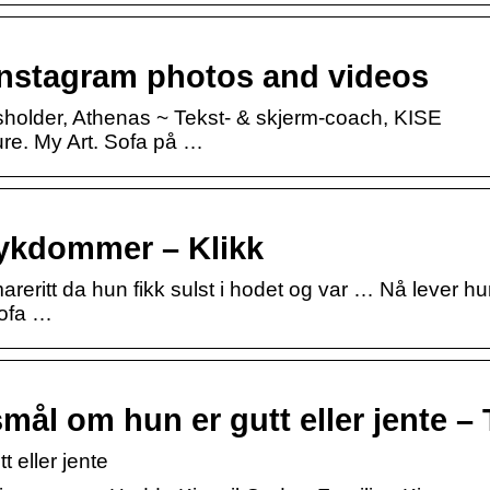
Instagram photos and videos
holder, Athenas ~ Tekst- & skjerm-coach, KISE
ure. My Art. Sofa på …
Sykdommer – Klikk
eritt da hun fikk sulst i hodet og var … Nå lever h
sofa …
rsmål om hun er gutt eller jente –
t eller jente