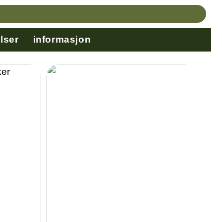
lser
informasjon