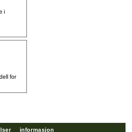
 i
ell for
lser
informasjon