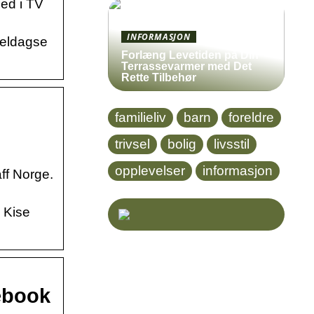
ed i TV
INFORMASJON
meldagse
Forlæng Levetiden på Din
Terrassevarmer med Det
Rette Tilbehør
familieliv
barn
foreldre
trivsel
bolig
livsstil
opplevelser
informasjon
ff Norge.
 Kise
cebook