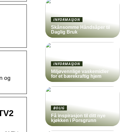
INFORMASJON
Skånsomme Håndsåper til
Daglig Bruk
INFORMASJON
Miljøvennlige vaskemidler
for et bærekraftig hjem
un og
BOLIG
 TV2
Få inspirasjon til ditt nye
kjøkken i Porsgrunn