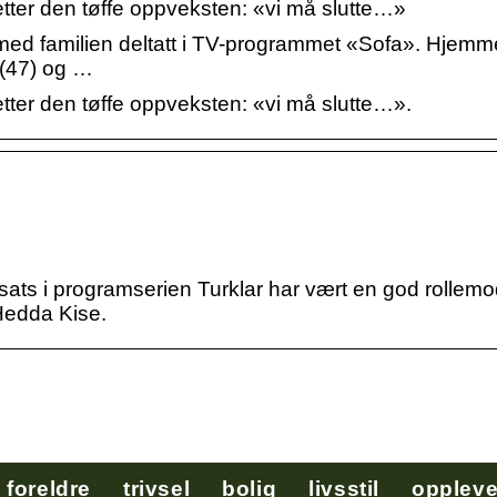
tter den tøffe oppveksten: «vi må slutte…»
ed familien deltatt i TV-programmet «Sofa». Hjemme
(47) og …
tter den tøffe oppveksten: «vi må slutte…».
ats i programserien Turklar har vært en god rollemod
Hedda Kise.
foreldre
trivsel
bolig
livsstil
oppleve