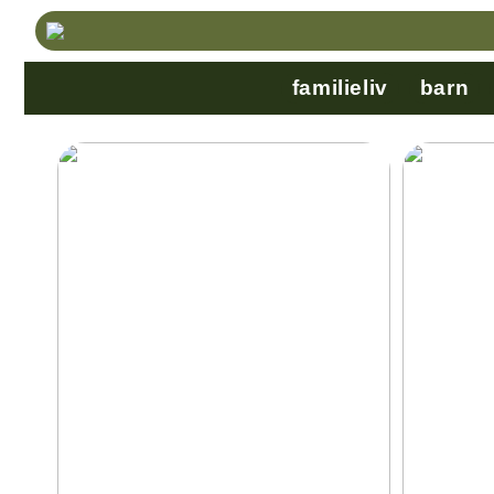
familieliv
barn