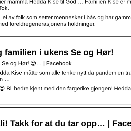
 sier mamma Hedda Kise til God … Familien Kise er m
Tok.
i av folk som setter mennesker i bås og har gam
r med foreldregenerasjonens holdninger.
 familien i ukens Se og Hør!
ns Se og Hør! 😍… | Facebook
dda Kise måtte som alle tenke nytt da pandemien tra
aen …
😍 Bli bedre kjent med den fargerike gjengen! Hedda
ali! Takk for at du tar opp… | Fa