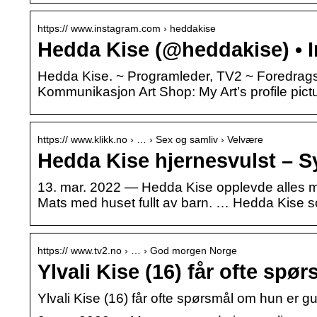
https:// www.instagram.com › heddakise
Hedda Kise (@heddakise) • 
Hedda Kise. ~ Programleder, TV2 ~ Foredrags
Kommunikasjon Art Shop: My Art’s profile pict
https:// www.klikk.no › … › Sex og samliv › Velvære
Hedda Kise hjernesvulst – 
13. mar. 2022 — Hedda Kise opplevde alles mar
Mats med huset fullt av barn. … Hedda Kise 
https:// www.tv2.no › … › God morgen Norge
Ylvali Kise (16) får ofte spø
Ylvali Kise (16) får ofte spørsmål om hun er gut