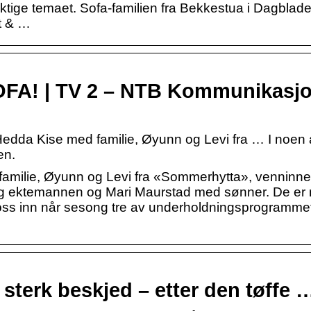
iktige temaet. Sofa-familien fra Bekkestua i Dagblade
t & …
SOFA! | TV 2 – NTB Kommunikasj
edda Kise med familie, Øyunn og Levi fra … I noen 
en.
amilie, Øyunn og Levi fra «Sommerhytta», venninne
og ektemannen og Mari Maurstad med sønner. De er
 oss inn når sesong tre av underholdningsprogramme
sterk beskjed – etter den tøffe 