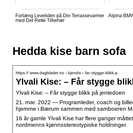
Forlæng Levetiden på Din Terrassevarmer
Alpina BMW 
med Det Rette Tilbehør
Hedda kise barn sofa
https:// www.dagbladet.no › kjendis › far-stygge-blikk-p…
Ylvali Kise: – Får stygge bl
Ylvali Kise: – Får stygge blikk på jentedoen
21. mar. 2022 — Programleder, coach og billedk
hjemme i Bærum sammen med samboeren M
16 år gamle Ylvali Kise har flere ganger måttet
nordmenns kjønnsstereotypiske holdninger.