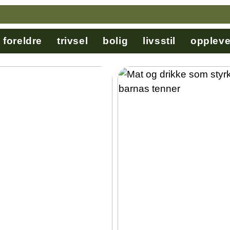
foreldre
trivsel
bolig
livsstil
oppleve