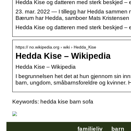
Hedda Kise og datteren med sterk beskjed – e
23. mar. 2022 — I tillegg har Hedda sammen m
Bærum har Hedda, samboer Mats Kristensen 
Hedda Kise og datteren med sterk beskjed – e
https:// no.wikipedia.org › wiki › Hedda_Kise
Hedda Kise – Wikipedia
Hedda Kise – Wikipedia
I begrunnelsen het det at hun gjennom sin inns
barn, ungdom, småbarnsforeldre og kvinner. 
Keywords: hedda kise barn sofa
familieliv
barn