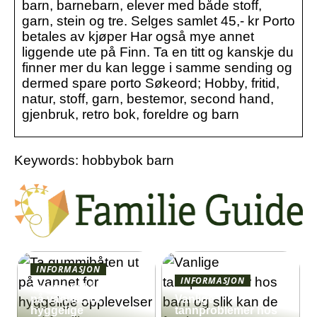
barn, barnebarn, elever med både stoff,
garn, stein og tre. Selges samlet 45,- kr Porto
betales av kjøper Har også mye annet
liggende ute på Finn. Ta en titt og kanskje du
finner mer du kan legge i samme sending og
dermed spare porto Søkeord; Hobby, fritid,
natur, stoff, garn, bestemor, second hand,
gjenbruk, retro bok, foreldre og barn
Keywords: hobbybok barn
INFORMASJON
INFORMASJON
Ta gummibåten ut
på vannet for
Vanlige
hyggelige
tannproblemer hos