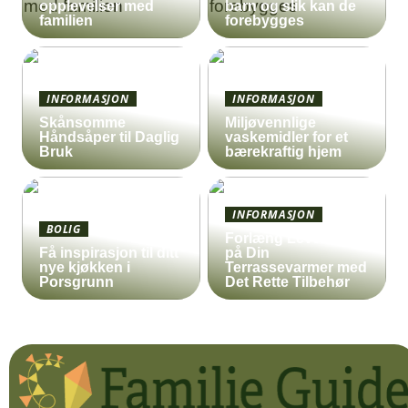
opplevelser med
barn og slik kan de
familien
forebygges
INFORMASJON
INFORMASJON
Skånsomme
Miljøvennlige
Håndsåper til Daglig
vaskemidler for et
Bruk
bærekraftig hjem
INFORMASJON
BOLIG
Forlæng Levetiden
Få inspirasjon til ditt
på Din
nye kjøkken i
Terrassevarmer med
Porsgrunn
Det Rette Tilbehør