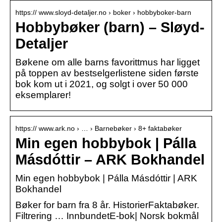
https:// www.sloyd-detaljer.no › boker › hobbyboker-barn
Hobbybøker (barn) – Sløyd-
Detaljer
Bøkene om alle barns favorittmus har ligget
på toppen av bestselgerlistene siden første
bok kom ut i 2021, og solgt i over 50 000
eksemplarer!
https:// www.ark.no › … › Barnebøker › 8+ faktabøker
Min egen hobbybok | Pálla
Másdóttir – ARK Bokhandel
Min egen hobbybok | Pálla Másdóttir | ARK
Bokhandel
Bøker for barn fra 8 år. HistorierFaktabøker.
Filtrering … InnbundetE-bok| Norsk bokmål