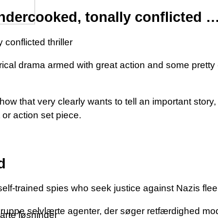
dercooked, tonally conflicted 
onflicted thriller
orical drama armed with great action and some pretty 
ow that very clearly wants to tell an important story, 
or action set piece.
d
self-trained spies who seek justice against Nazis flee
n gruppe selvlærte agenter, der søger retfærdighed mo
rte løsninger