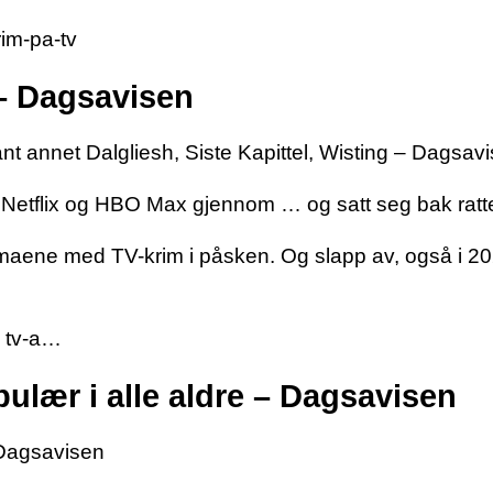
rim-pa-tv
 – Dagsavisen
nt annet Dalgliesh, Siste Kapittel, Wisting – Dagsav
tflix og HBO Max gjennom … og satt seg bak rattet i
ne med TV-krim i påsken. Og slapp av, også i 2022 
› tv-a…
pulær i alle aldre – Dagsavisen
– Dagsavisen