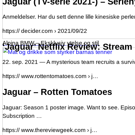
Jaguar (TV-serie 2021-) – Serien
Anmeldelser. Har du sett denne lille kinesiske per
https:// decider.com › 2021/09/22
Alpina BMW – Eksklusiv ytelse og stil
‘Jaguar’ Netflix Review: Stream 
22. sep. 2021 — A mysterious team recruits a survi
https:// www.rottentomatoes.com › j…
Jaguar – Rotten Tomatoes
Jaguar: Season 1 poster image. Want to see. Episo
Subscription …
https:// www.thereviewgeek.com › j…