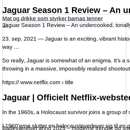
Jaguar Season 1 Review – An un
Mat og drikke som styrker barnas tenner
Jaguar Season 1 Review – An undercooked, tonally c
23. sep. 2021 — Jaguar is an exciting, vibrant hist
way …
So really, Jaguar is somewhat of an enigma. It’s a sh
throwing in a massive, impossibly realized shootout 
https:// www.netflix.com › title
Jaguar | Officielt Netflix-webste
In the 1960s, a Holocaust survivor joins a group of 
I 1960’erne slutter en holocaustoverlever sig til e
Badeværelset anno 2025 – moderne trender og sma