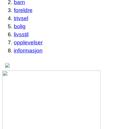
barn
foreldre
trivsel
bolig
livsstil
opplevelser
informasjon