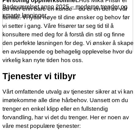
Personlig oppmerksomhet:
Hos Mika Frisør er
Badeværelset anno 2025 – moderne trender og
du mer enn bare en kunde – du er en del av vår
smarte løsninger
familie. Vi lytter nøye til dine ønsker og behov før
vi setter i gang. Våre frisører tar seg tid til å
konsultere med deg for å forstå din stil og finne
den perfekte løsningen for deg. Vi ønsker å skape
en avslappende og behagelig opplevelse hvor du
virkelig kan nyte tiden hos oss.
Tjenester vi tilbyr
Vårt omfattende utvalg av tjenester sikrer at vi kan
imøtekomme alle dine hårbehov. Uansett om du
trenger en enkel klipp eller en fullstendig
forvandling, har vi det du trenger. Her er noen av
våre mest populære tjenester: