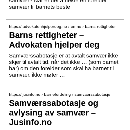
samvær? Når er det å nekte en forelder
samvær til barnets beste
https:// advokatenhjelperdeg.no › emne › barns-rettigheter
Barns rettigheter –
Advokaten hjelper deg
Samværssabotasje er at avtalt samvær ikke
skjer til avtalt tid, når det ikke … (som barnet
har) om den forelder som skal ha barnet til
samvær, ikke møter …
https:// jusinfo.no › barnefordeling › samvaerssabotasje
Samværssabotasje og
avlysing av samvær –
Jusinfo.no