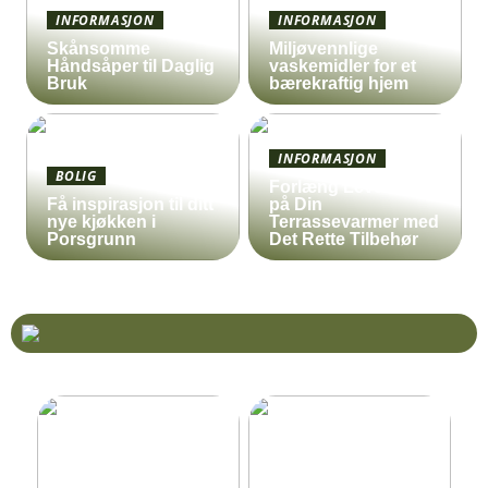
INFORMASJON
INFORMASJON
Skånsomme
Miljøvennlige
Håndsåper til Daglig
vaskemidler for et
Bruk
bærekraftig hjem
INFORMASJON
BOLIG
Forlæng Levetiden
Få inspirasjon til ditt
på Din
nye kjøkken i
Terrassevarmer med
Porsgrunn
Det Rette Tilbehør