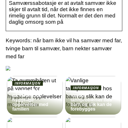
Samværssabotasje er at avtalt samvær ikke
skjer til avtalt tid, når det ikke finnes en
rimelig grunn til det. Normalt er det den med
daglig omsorg som på
Keywords: når barn ikke vil ha samvær med far,
tvinge barn til samvær, barn nekter samvær
med far
INFORMASJON
INFORMASJON
Ta gummibåten ut
på vannet for
Vanlige
hyggelige
tannproblemer hos
opplevelser med
barn og slik kan de
familien
forebygges