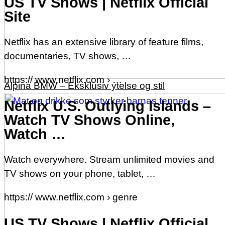
US TV Shows | Netflix Official
Site
Netflix has an extensive library of feature films,
documentaries, TV shows, …
https:// www.netflix.com › …
Alpina BMW – Eksklusiv ytelse og stil
Netflix U.S. Outlying Islands –
Watch TV Shows Online,
Watch …
Watch everywhere. Stream unlimited movies and
TV shows on your phone, tablet, …
https:// www.netflix.com › genre
US TV Shows | Netflix Official