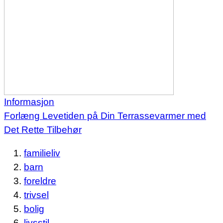
Informasjon
Forlæng Levetiden på Din Terrassevarmer med
Det Rette Tilbehør
familieliv
barn
foreldre
trivsel
bolig
livsstil