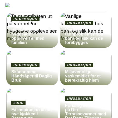
INFORMASJON
INFORMASJON
Ta gummibåten ut
på vannet for
Vanlige
hyggelige
tannproblemer hos
opplevelser med
barn og slik kan de
familien
forebygges
INFORMASJON
INFORMASJON
Skånsomme
Miljøvennlige
Håndsåper til Daglig
vaskemidler for et
Bruk
bærekraftig hjem
INFORMASJON
BOLIG
Forlæng Levetiden
Få inspirasjon til ditt
på Din
nye kjøkken i
Terrassevarmer med