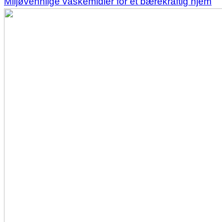
Miljøvennlige vaskemidler for et bærekraftig hjem