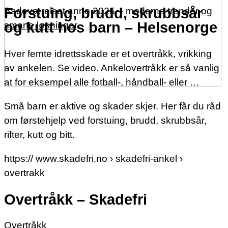
Forstuing, brudd, skrubbsår
Badeværelset anno 2025 – moderne trender og
og kutt hos barn – Helsenorge
smarte løsninger
Hver femte idrettsskade er et overtråkk, vrikking
av ankelen. Se video. Ankelovertråkk er så vanlig
at for eksempel alle fotball-, håndball- eller …
Små barn er aktive og skader skjer. Her får du råd
om førstehjelp ved forstuing, brudd, skrubbsår,
rifter, kutt og bitt.
https:// www.skadefri.no › skadefri-ankel ›
overtrakk
Overtråkk – Skadefri
Overtråkk