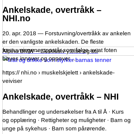
Ankelskade, overtråkk –
NHI.no
20. apr. 2018 — Forstuvning/overtråkk av ankelen
er den vanligste ankelskaden. De fleste
forstuvningene oppstår som følge av at foten
Alpina BMW – Eksklusiv ytelse og stil
bøyes innover og oppover …
https:// nhi.no › muskelskjelett › ankelskade-
veiviser
Ankelskade, overtråkk – NHI
Behandlinger og undersøkelser fra A til Å · Kurs
og opplæring · Rettigheter og muligheter · Barn og
unge på sykehus · Barn som pårørende.