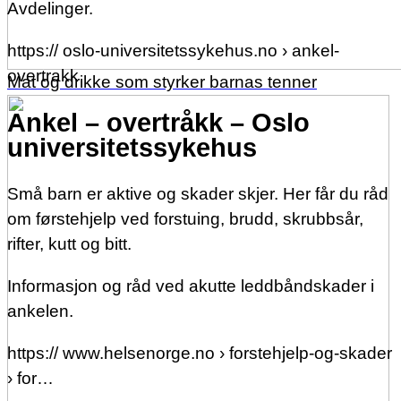
Avdelinger.
https:// oslo-universitetssykehus.no › ankel-
overtrakk
Mat og drikke som styrker barnas tenner
Ankel – overtråkk – Oslo
universitetssykehus
Små barn er aktive og skader skjer. Her får du råd
om førstehjelp ved forstuing, brudd, skrubbsår,
rifter, kutt og bitt.
Informasjon og råd ved akutte leddbåndskader i
ankelen.
https:// www.helsenorge.no › forstehjelp-og-skader
› for…