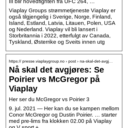
III blir hovedfighten fra UFC 264, …
Viaplay Groups strømmetjeneste Viaplay er
også tilgjengelig i Sverige, Norge, Finland,
Island, Estland, Latvia, Litauen, Polen, USA
og Nederland. Viaplay vil bli lansert i
Storbritannia i 2022, etterfulgt av Canada,
Tyskland, Østerrike og Sveits innen utg
https:// presse.viaplaygroup.no › post › na-skal-det-avgj…
Nå skal det avgjøres: Se
Poirier vs McGregor på
Viaplay
Her ser du McGregor vs Poirier 3
9. jul. 2021 — Her kan du se kampen mellom
Conor McGregor og Dustin Poirier. … starter
med pre-lims fra klokken 02.00 på Viaplay
og V sport +, …