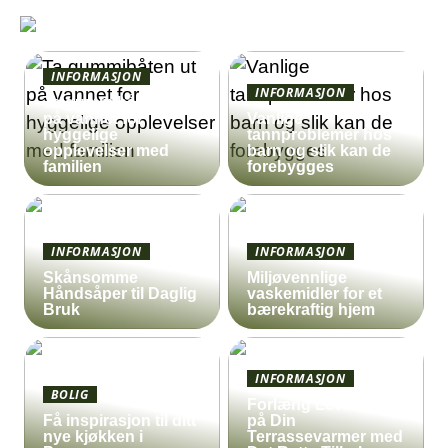
INFORMASJON
INFORMASJON
Ta gummibåten ut
på vannet for
Vanlige
hyggelige
tannproblemer hos
opplevelser med
barn og slik kan de
familien
forebygges
INFORMASJON
INFORMASJON
Skånsomme
Miljøvennlige
Håndsåper til Daglig
vaskemidler for et
Bruk
bærekraftig hjem
INFORMASJON
BOLIG
Forlæng Levetiden
Få inspirasjon til ditt
på Din
nye kjøkken i
Terrassevarmer med