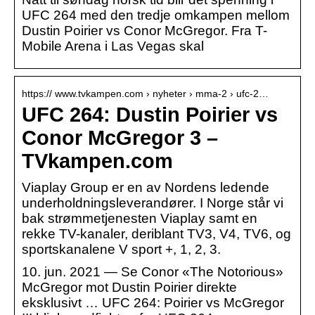
UFC 264 med den tredje omkampen mellom
Dustin Poirier vs Conor McGregor. Fra T-
Mobile Arena i Las Vegas skal
https:// www.tvkampen.com › nyheter › mma-2 › ufc-2…
UFC 264: Dustin Poirier vs
Conor McGregor 3 –
TVkampen.com
Viaplay Group er en av Nordens ledende
underholdningsleverandører. I Norge står vi
bak strømmetjenesten Viaplay samt en
rekke TV-kanaler, deriblant TV3, V4, TV6, og
sportskanalene V sport +, 1, 2, 3.
10. jun. 2021 — Se Conor «The Notorious»
McGregor mot Dustin Poirier direkte
eksklusivt … UFC 264: Poirier vs McGregor