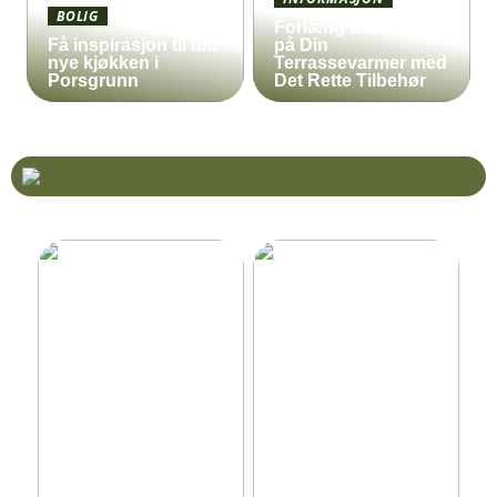
BOLIG
Forlæng Levetiden
Få inspirasjon til ditt
på Din
nye kjøkken i
Terrassevarmer med
Porsgrunn
Det Rette Tilbehør