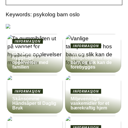
Keywords: psykolog barn oslo
INFORMASJON
INFORMASJON
Ta gummibåten ut
på vannet for
Vanlige
hyggelige
tannproblemer hos
opplevelser med
barn og slik kan de
familien
forebygges
INFORMASJON
INFORMASJON
Skånsomme
Miljøvennlige
Håndsåper til Daglig
vaskemidler for et
Bruk
bærekraftig hjem
INFORMASJON