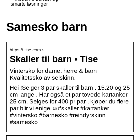
smarte løsninger
Samesko barn
https:// tise.com › …
Skaller til barn • Tise
Vintersko for dame, herre & barn
Kvalitetssko av selskinn.
Hei !Selger 3 par skaller til barn , 15,20 og 25
cm lange . Har også et par tovede kartanker
25 cm. Selges for 400 pr par , kjøper du flere
par blir vi enige ☺️#skaller #kartanker
#vintersko #barnesko #reindyrskinn
#samesko