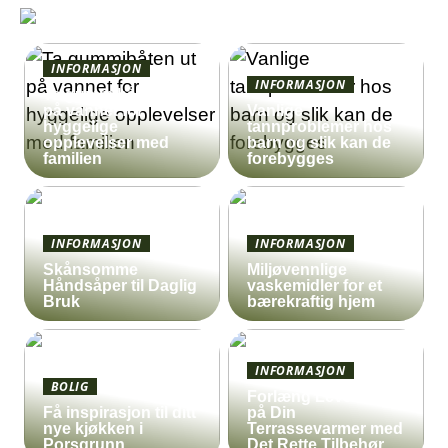
INFORMASJON
INFORMASJON
Ta gummibåten ut
på vannet for
Vanlige
hyggelige
tannproblemer hos
opplevelser med
barn og slik kan de
familien
forebygges
INFORMASJON
INFORMASJON
Skånsomme
Miljøvennlige
Håndsåper til Daglig
vaskemidler for et
Bruk
bærekraftig hjem
INFORMASJON
BOLIG
Forlæng Levetiden
Få inspirasjon til ditt
på Din
nye kjøkken i
Terrassevarmer med
Porsgrunn
Det Rette Tilbehør