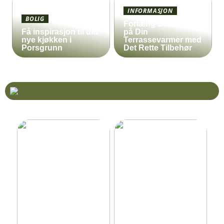
INFORMASJON
BOLIG
Forlæng Levetiden
Få inspirasjon til ditt
på Din
nye kjøkken i
Terrassevarmer med
Porsgrunn
Det Rette Tilbehør