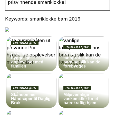
prisvinnende smartklokke!
Keywords: smartklokke barn 2016
INFORMASJON
INFORMASJON
Ta gummibåten ut
på vannet for
Vanlige
hyggelige
tannproblemer hos
opplevelser med
barn og slik kan de
familien
forebygges
INFORMASJON
INFORMASJON
Skånsomme
Miljøvennlige
Håndsåper til Daglig
vaskemidler for et
Bruk
bærekraftig hjem