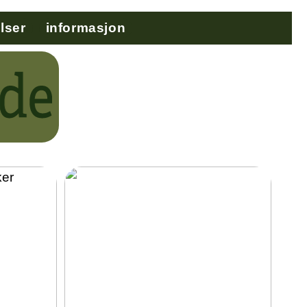
lser
informasjon