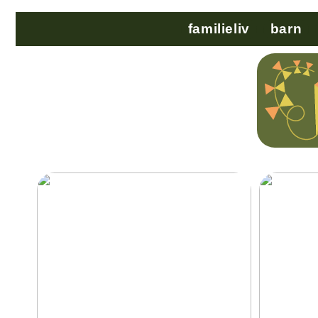
familieliv
barn