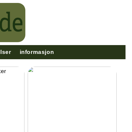
lser
informasjon