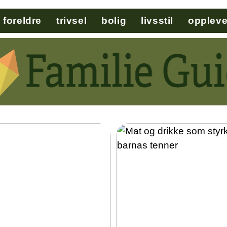
foreldre
trivsel
bolig
livsstil
oppleve