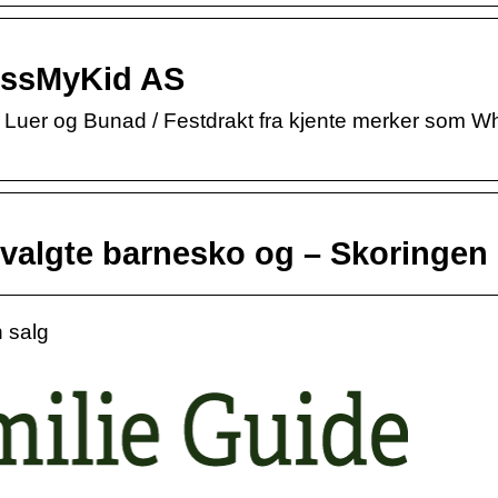
ressMyKid AS
ll, Luer og Bunad / Festdrakt fra kjente merker som W
tvalgte barnesko og – Skoringen
 salg