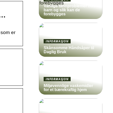
Vanlige tannproblemer hos
barn og slik kan de
 …
forebygges
r som er
INFORMASJON
Skånsomme Håndsåper til
Daglig Bruk
INFORMASJON
Miljøvennlige vaskemidler
for et bærekraftig hjem