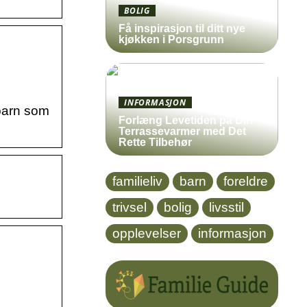
BOLIG
Få inspirasjon til ditt nye
kjøkken i Porsgrunn
INFORMASJON
 barn som
Forlæng Levetiden på Din
Terrassevarmer med Det
Rette Tilbehør
familieliv
barn
foreldre
trivsel
bolig
livsstil
opplevelser
informasjon