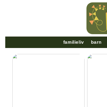
familieliv
barn