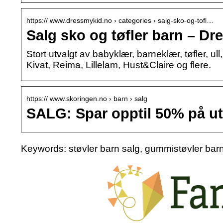
https:// www.dressmykid.no › categories › salg-sko-og-tofl…
Salg sko og tøfler barn – D
Stort utvalgt av babyklær, barneklær, tøfler, u
Kivat, Reima, Lillelam, Hust&Claire og flere.
https:// www.skoringen.no › barn › salg
SALG: Spar opptil 50% på u
Keywords: støvler barn salg, gummistøvler barn