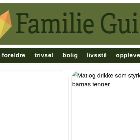
foreldre
trivsel
bolig
livsstil
oppleve