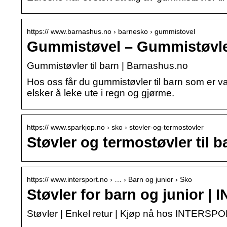
https:// www.barnashus.no › barnesko › gummistovel
Gummistøvel – Gummistøvler
Gummistøvler til barn | Barnashus.no
Hos oss får du gummistøvler til barn som er van
elsker å leke ute i regn og gjørme.
https:// www.sparkjop.no › sko › stovler-og-termostovler
Støvler og termostøvler til 
https:// www.intersport.no › … › Barn og junior › Sko
Støvler for barn og junior 
Støvler | Enkel retur | Kjøp nå hos INTERSP