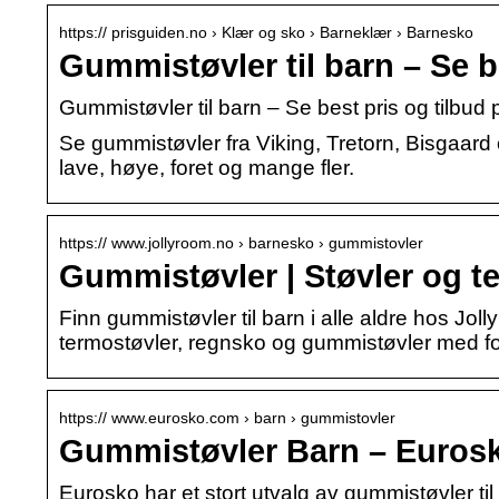
https:// prisguiden.no › Klær og sko › Barneklær › Barnesko
Gummistøvler til barn – Se b
Gummistøvler til barn – Se best pris og tilbud
Se gummistøvler fra Viking, Tretorn, Bisgaard
lave, høye, foret og mange fler.
https:// www.jollyroom.no › barnesko › gummistovler
Gummistøvler | Støvler og te
Finn gummistøvler til barn i alle aldre hos Jolly
termostøvler, regnsko og gummistøvler med for
https:// www.eurosko.com › barn › gummistovler
Gummistøvler Barn – Euros
Eurosko har et stort utvalg av gummistøvler til