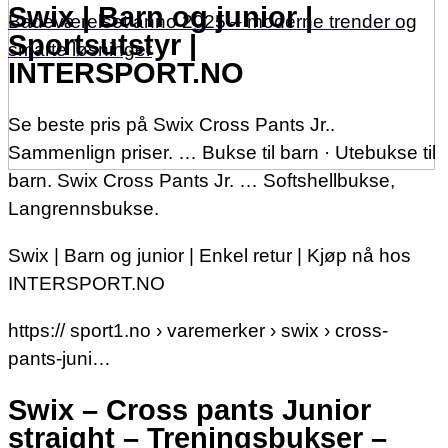
Swix | Barn og junior |
Badeværelset anno 2025 – moderne trender og
Sportsutstyr |
smarte løsninger
INTERSPORT.NO
Se beste pris på Swix Cross Pants Jr..
Sammenlign priser. … Bukse til barn · Utebukse til
barn. Swix Cross Pants Jr. … Softshellbukse,
Langrennsbukse.
Swix | Barn og junior | Enkel retur | Kjøp nå hos
INTERSPORT.NO
https:// sport1.no › varemerker › swix › cross-
pants-juni…
Swix – Cross pants Junior
straight – Treningsbukser –