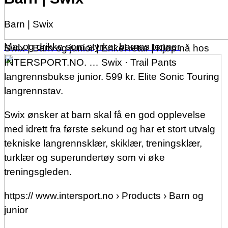
Barn | Swix
Mat og drikke som styrker barnas tenner
Swix | Barn og junior | Enkel retur | Kjøp nå hos
INTERSPORT.NO. … Swix · Trail Pants
langrennsbukse junior. 599 kr. Elite Sonic Touring
langrennstav.
Swix ønsker at barn skal få en god opplevelse
med idrett fra første sekund og har et stort utvalg
tekniske langrennsklær, skiklær, treningsklær,
turklær og superundertøy som vi øke
treningsgleden.
https:// www.intersport.no › Products › Barn og
junior