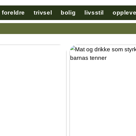
foreldre
trivsel
bolig
livsstil
oppleve