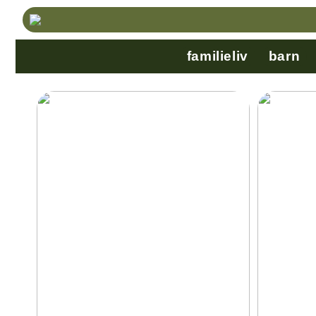
familieliv
barn