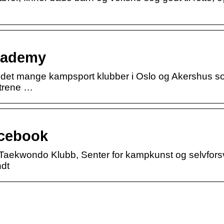
cademy
 det mange kampsport klubber i Oslo og Akershus so
 trene …
acebook
Taekwondo Klubb, Senter for kampkunst og selvfors
ndt