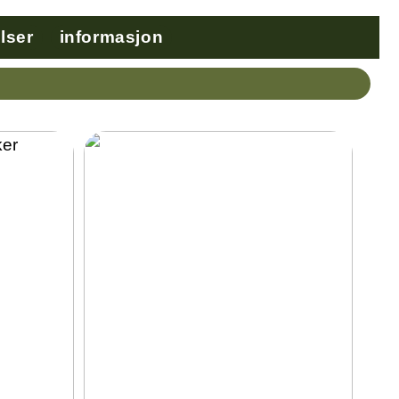
lser
informasjon