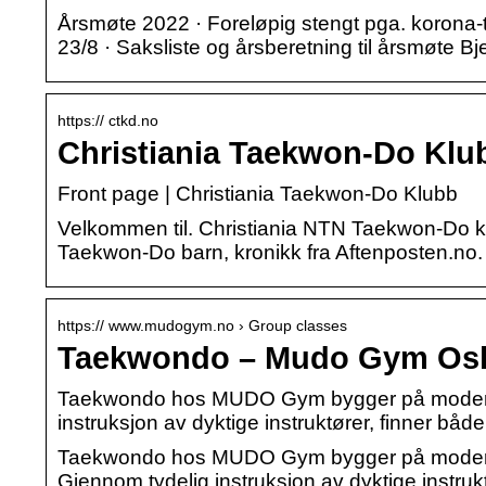
Årsmøte 2022 · Foreløpig stengt pga. korona-til
23/8 · Saksliste og årsberetning til årsmøte 
https:// ctkd.no
Christiania Taekwon-Do Klu
Front page | Christiania Taekwon-Do Klubb
Velkommen til. Christiania NTN Taekwon-Do kl
Taekwon-Do barn, kronikk fra Aftenposten.no.
https:// www.mudogym.no › Group classes
Taekwondo – Mudo Gym Oslo
Taekwondo hos MUDO Gym bygger på moderne 
instruksjon av dyktige instruktører, finner bå
Taekwondo hos MUDO Gym bygger på moderne 
Gjennom tydelig instruksjon av dyktige instrukt