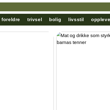
foreldre
trivsel
bolig
livsstil
oppleve