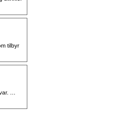
m tilbyr
var. …