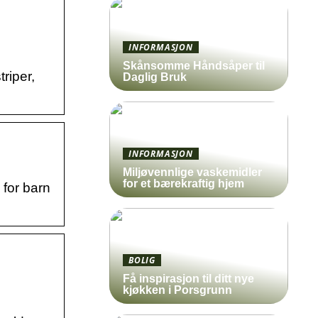
INFORMASJON
Skånsomme Håndsåper til
riper,
Daglig Bruk
INFORMASJON
Miljøvennlige vaskemidler
for et bærekraftig hjem
for barn
BOLIG
Få inspirasjon til ditt nye
kjøkken i Porsgrunn