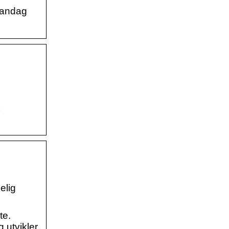
 mandag
elig
te.
 utvikler