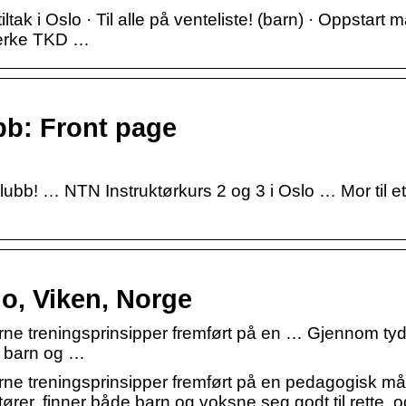
tak i Oslo · Til alle på venteliste! (barn) · Oppstart
Bjerke TKD …
bb: Front page
ubb! … NTN Instruktørkurs 2 og 3 i Oslo … Mor til et
, Viken, Norge
treningsprinsipper fremført på en … Gjennom tyd
de barn og …
treningsprinsipper fremført på en pedagogisk må
ører, finner både barn og voksne seg godt til rette, og