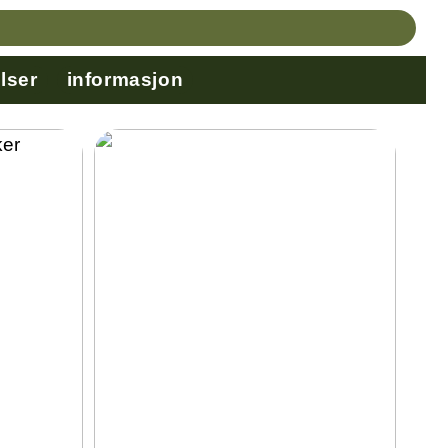
lser
informasjon