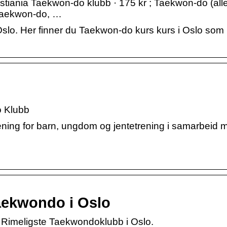
tiania Taekwon-do klubb · 175 kr ; Taekwon-do (alle
 Taekwon-do, …
Oslo. Her finner du Taekwon-do kurs kurs i Oslo som
 Klubb
ing for barn, ungdom og jentetrening i samarbeid 
aekwondo i Oslo
Rimeligste Taekwondoklubb i Oslo.