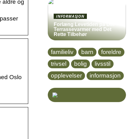
 aldre og
INFORMASJON
 passer
Forlæng Levetiden på Din
Terrassevarmer med Det
Rette Tilbehør
familieliv
barn
foreldre
trivsel
bolig
livsstil
opplevelser
informasjon
med Oslo