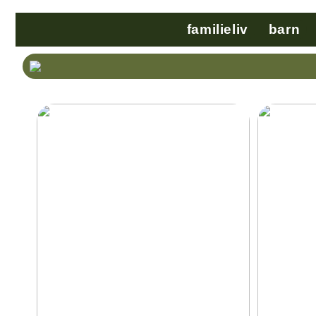
familieliv
barn