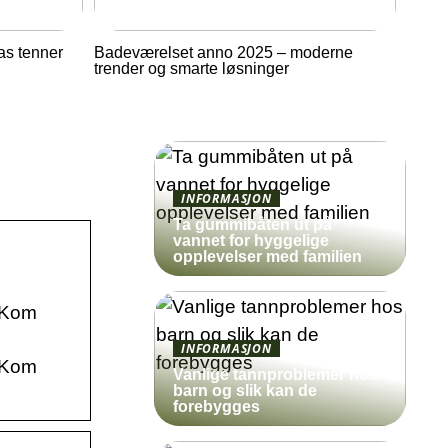
as tenner
Badeværelset anno 2025 – moderne
trender og smarte løsninger
INFORMASJON
Ta gummibåten ut på
vannet for hyggelige
opplevelser med familien
. Kom
INFORMASJON
. Kom
Vanlige tannproblemer hos
barn og slik kan de
forebygges