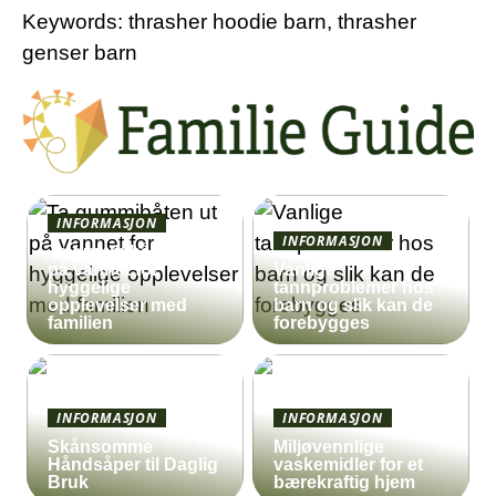
Keywords: thrasher hoodie barn, thrasher
genser barn
INFORMASJON
INFORMASJON
Ta gummibåten ut
på vannet for
Vanlige
hyggelige
tannproblemer hos
opplevelser med
barn og slik kan de
familien
forebygges
INFORMASJON
INFORMASJON
Skånsomme
Miljøvennlige
Håndsåper til Daglig
vaskemidler for et
Bruk
bærekraftig hjem