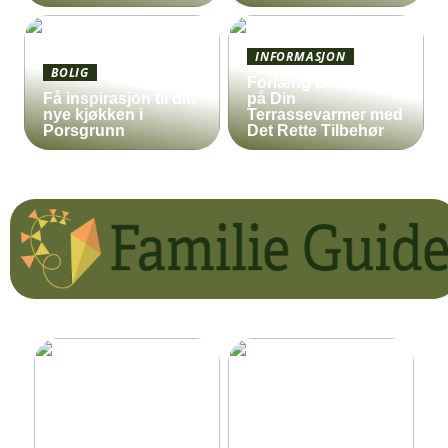
INFORMASJON
BOLIG
Forlæng Levetiden
Få inspirasjon til ditt
på Din
nye kjøkken i
Terrassevarmer med
Porsgrunn
Det Rette Tilbehør