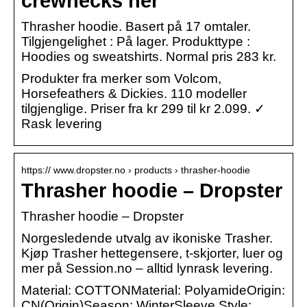
crewnecks her
Thrasher hoodie. Basert på 17 omtaler.
Tilgjengelighet : På lager. Produkttype :
Hoodies og sweatshirts. Normal pris 283 kr.
Produkter fra merker som Volcom,
Horsefeathers & Dickies. 110 modeller
tilgjenglige. Priser fra kr 299 til kr 2.099. ✓
Rask levering
https:// www.dropster.no › products › thrasher-hoodie
Thrasher hoodie – Dropster
Thrasher hoodie – Dropster
Norgesledende utvalg av ikoniske Trasher.
Kjøp Trasher hettegensere, t-skjorter, luer og
mer på Session.no – alltid lynrask levering.
Material: COTTONMaterial: PolyamideOrigin:
CN(Origin)Season: WinterSleeve Style: