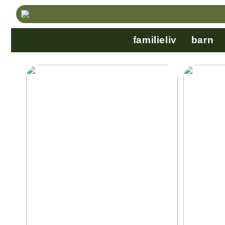
familieliv
barn