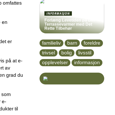
øp omfattes
INFORMASJON
Forlæng Levetiden på Din
e en
Terrassevarmer med Det
Rette Tilbehør
det er
familieliv
barn
foreldre
trivsel
bolig
livsstil
is på at e-
opplevelser
informasjon
rt av
den grad du
s. som
 e-
ukter til