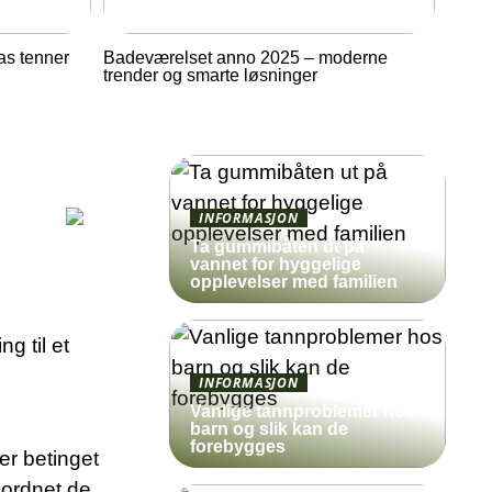
as tenner
Badeværelset anno 2025 – moderne
trender og smarte løsninger
INFORMASJON
Ta gummibåten ut på
vannet for hyggelige
opplevelser med familien
ng til et
INFORMASJON
Vanlige tannproblemer hos
barn og slik kan de
forebygges
er betinget
å ordnet de