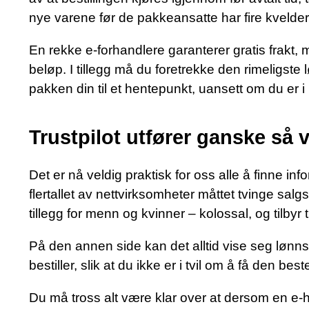
nye varene før de pakkeansatte har fire kvelder
En rekke e-forhandlere garanterer gratis frakt, m
beløp. I tillegg må du foretrekke den rimeligste 
pakken din til et hentepunkt, uansett om du er 
Trustpilot utfører ganske så v
Det er nå veldig praktisk for oss alle å finne inf
flertallet av nettvirksomheter måttet tvinge sal
tillegg for menn og kvinner – kolossal, og tilbyr
På den annen side kan det alltid vise seg lønnso
bestiller, slik at du ikke er i tvil om å få den best
Du må tross alt være klar over at dersom en e-h