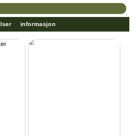
lser
informasjon