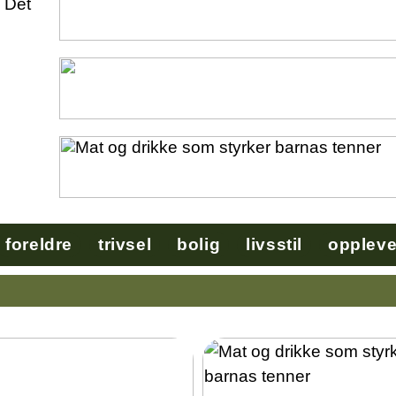
 Det
foreldre
trivsel
bolig
livsstil
oppleve