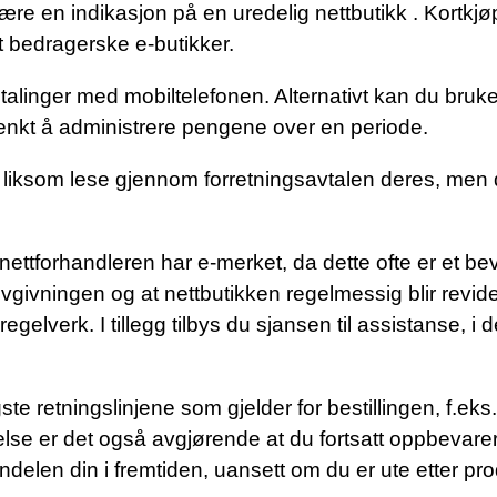
 være en indikasjon på en uredelig nettbutikk . Kortkj
t bedragerske e-butikker.
 betalinger med mobiltelefonen. Alternativt kan du bruk
ar tenkt å administrere pengene over en periode.
du liksom lese gjennom forretningsavtalen deres, men 
ettforhandleren har e-merket, da dette ofte er et bev
vgivningen og at nettbutikken regelmessig blir revide
lverk. I tillegg tilbys du sjansen til assistanse, i 
igste retningslinjene som gjelder for bestillingen, f.ek
ndelse er det også avgjørende at du fortsatt oppbevarer
delen din i fremtiden, uansett om du er ute etter prod