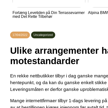
Forlæng Levetiden på Din Terrassevarmer
Alpina BMW 
med Det Rette Tilbehør
17/04/2022
Uncategorized
Ulike arrangementer ha
motestandarder
En rekke nettbutikker tilbyr i dag ganske mange for
hentepunkt, og da kan du ganske enkelt stikke i
Leveringsmåten er derfor ganske uproblematisk,
Mange internettfirmaer tilbyr 1-dags levering 
av at bestillingen kjøres igjennom før avtalt tid,