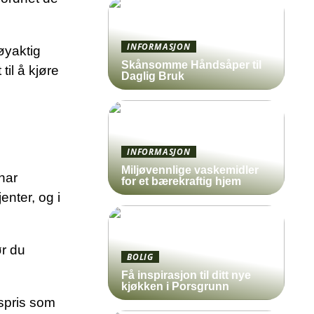
INFORMASJON
nøyaktig
Skånsomme Håndsåper til
til å kjøre
Daglig Bruk
INFORMASJON
Miljøvennlige vaskemidler
 har
for et bærekraftig hjem
enter, og i
ør du
BOLIG
Få inspirasjon til ditt nye
kjøkken i Porsgrunn
gspris som