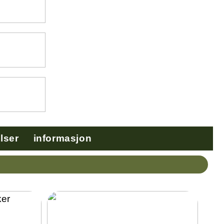
lser
informasjon