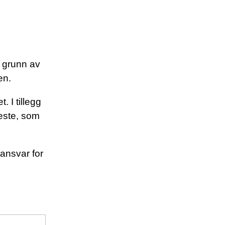
å grunn av
en.
 I tillegg
neste, som
ansvar for