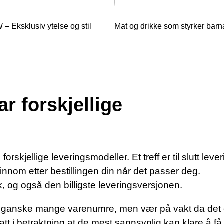
– Eksklusiv ytelse og stil
Mat og drikke som styrker barn
r forskjellige
skjellige leveringsmodeller. Et treff er til slutt leveri
nnom etter bestillingen din når det passer deg.
 og også den billigste leveringsversjonen.
på ganske mange varenumre, men vær på vakt da det 
 tatt i betraktning at de mest sannsynlig kan klare å f