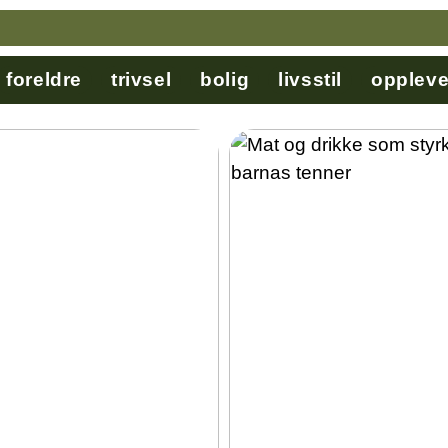
foreldre
trivsel
bolig
livsstil
oppleve