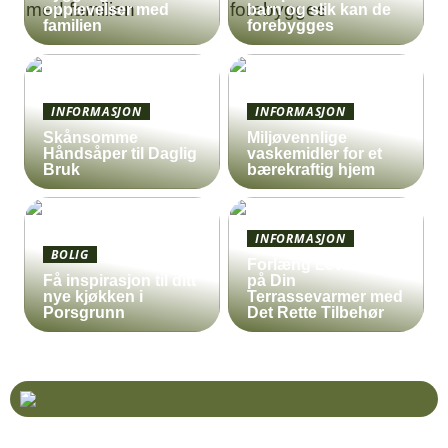
opplevelser med
barn og slik kan de
familien
forebygges
INFORMASJON
INFORMASJON
Skånsomme
Miljøvennlige
Håndsåper til Daglig
vaskemidler for et
Bruk
bærekraftig hjem
INFORMASJON
BOLIG
Forlæng Levetiden
Få inspirasjon til ditt
på Din
nye kjøkken i
Terrassevarmer med
Porsgrunn
Det Rette Tilbehør