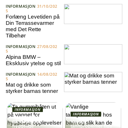
INFORMASJON
31/10/202
5
Forlæng Levetiden på
Din Terrassevarmer
med Det Rette
Tilbehør
INFORMASJON
27/08/202
5
Alpina BMW –
Eksklusiv ytelse og stil
INFORMASJON
14/08/202
5
Mat og drikke som
styrker barnas tenner
INFORMASJON
INFORMASJON
Ta gummibåten ut
på vannet for
Vanlige
hyggelige
tannproblemer hos